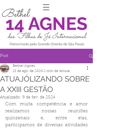
Bethel
14 AGNES
das Filhas de Jó Internacional
Patrocinado pelo Grande Oriente de São Paulo
Post
Bethel Agnes
13 de ago. de 2020
2 min de leitura
ATUAJÓLIZANDO SOBRE
A XXIII GESTÃO
Atualizado:
9 de fev. de 2024
Com muita competência e amor 
realizamos nossas reuniões 
quinzenais e, entre elas, 
participamos de diversas atividades 