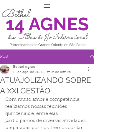
Bethel
14 AGNES
das Filhas de Jó Internacional
Patrocinado pelo Grande Oriente de São Paulo
Post
Bethel Agnes
12 de ago. de 2020
2 min de leitura
ATUAJÓLIZANDO SOBRE
A XXI GESTÃO
Com muito amor e competência 
realizamos nossas reuniões 
quinzenais e, entre elas, 
participamos de diversas atividades 
preparadas por nós. Iremos contar 