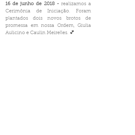
16 de junho de 2018 -
 realizamos a 
Cerimônia de Iniciação. Foram 
plantados dois novos brotos de 
promessa em nossa Ordem, Giulia 
Aulicino e Caulin Meirelles. 💕
23 de junho de 2018 -
 ocorreu nosso 
grande e esperado evento do ano 
continuando com nossa tradição. 